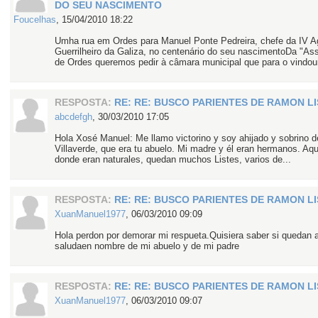
DO SEU NASCIMENTO
Foucelhas
,
15/04/2010 18:22
Umha rua em Ordes para Manuel Ponte Pedreira, chefe da IV A
Guerrilheiro da Galiza, no centenário do seu nascimentoDa "As
de Ordes queremos pedir à câmara municipal que para o vindour
RESPOSTA:
RE: RE: BUSCO PARIENTES DE RAMON L
abcdefgh
,
30/03/2010 17:05
Hola Xosé Manuel: Me llamo victorino y soy ahijado y sobrino d
Villaverde, que era tu abuelo. Mi madre y él eran hermanos. Aq
donde eran naturales, quedan muchos Listes, varios de...
RESPOSTA:
RE: RE: BUSCO PARIENTES DE RAMON L
XuanManuel1977
,
06/03/2010 09:09
Hola perdon por demorar mi respueta.Quisiera saber si quedan a
saludaen nombre de mi abuelo y de mi padre
RESPOSTA:
RE: RE: BUSCO PARIENTES DE RAMON L
XuanManuel1977
,
06/03/2010 09:07