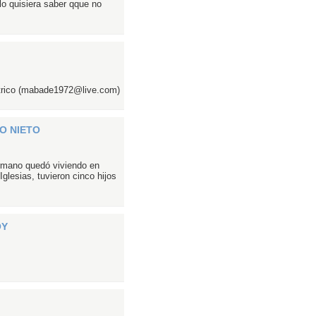
o quisiera saber qque no
ctrico (mabade1972@live.com)
O NIETO
ermano quedó viviendo en
lesias, tuvieron cinco hijos
OY