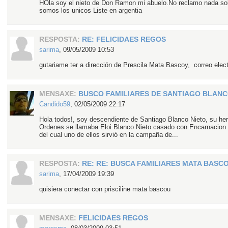
HOla soy el nieto de Don Ramon mi abuelo.No reclamo nada sol
somos los unicos Liste en argentia
RESPOSTA:
RE: FELICIDAES REGOS
sarima
,
09/05/2009 10:53
gutariame ter a dirección de Prescila Mata Bascoy, correo ele
MENSAXE:
BUSCO FAMILIARES DE SANTIAGO BLANC
Candido59
,
02/05/2009 22:17
Hola todos!, soy descendiente de Santiago Blanco Nieto, su h
Ordenes se llamaba Eloi Blanco Nieto casado con Encarnacion Ig
del cual uno de ellos sirvió en la campaña de...
RESPOSTA:
RE: RE: BUSCA FAMILIARES MATA BASC
sarima
,
17/04/2009 19:39
quisiera conectar con prisciline mata bascou
MENSAXE:
FELICIDAES REGOS