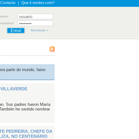
Contacto
|
Que é eordes.com?
suario
ontrasinal
Rexístrate »
era parte do mundo, faino
 VILLAVERDE
an. Sus padres fueron María
También he sentido nombrar
E PEDREIRA, CHEFE DA
LIZA, NO CENTENÁRIO