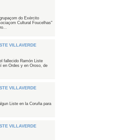
grupaçom do Exército
sociaçom Cultural Foucelhas"
o...
ISTE VILLAVERDE
el fallecido Ramón Liste
uí en Ordes y en Oroso, de
ISTE VILLAVERDE
lgun Liste en la Coruña para
ISTE VILLAVERDE