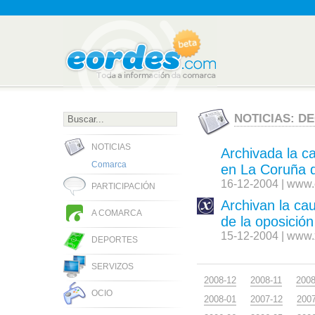
NOTICIAS: D
NOTICIAS
Archivada la c
Comarca
en La Coruña du
16-12-2004 | www.e
PARTICIPACIÓN
Archivan la ca
A COMARCA
de la oposición
15-12-2004 | www.
DEPORTES
SERVIZOS
2008-12
2008-11
2008
OCIO
2008-01
2007-12
200