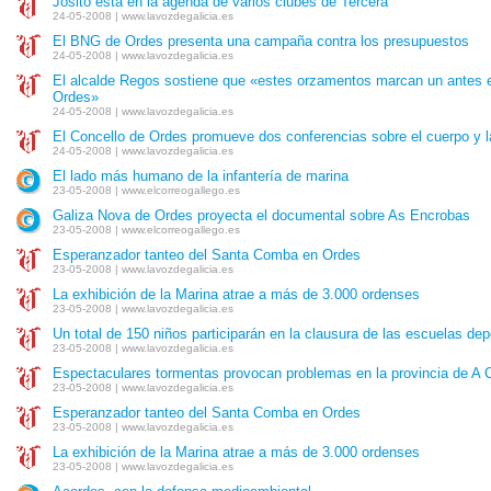
Josito está en la agenda de varios clubes de Tercera
24-05-2008 | www.lavozdegalicia.es
El BNG de Ordes presenta una campaña contra los presupuestos
24-05-2008 | www.lavozdegalicia.es
El alcalde Regos sostiene que «estes orzamentos marcan un antes e
Ordes»
24-05-2008 | www.lavozdegalicia.es
El Concello de Ordes promueve dos conferencias sobre el cuerpo y l
24-05-2008 | www.lavozdegalicia.es
El lado más humano de la infantería de marina
23-05-2008 | www.elcorreogallego.es
Galiza Nova de Ordes proyecta el documental sobre As Encrobas
23-05-2008 | www.elcorreogallego.es
Esperanzador tanteo del Santa Comba en Ordes
23-05-2008 | www.lavozdegalicia.es
La exhibición de la Marina atrae a más de 3.000 ordenses
23-05-2008 | www.lavozdegalicia.es
Un total de 150 niños participarán en la clausura de las escuelas de
23-05-2008 | www.lavozdegalicia.es
Espectaculares tormentas provocan problemas en la provincia de A 
23-05-2008 | www.lavozdegalicia.es
Esperanzador tanteo del Santa Comba en Ordes
23-05-2008 | www.lavozdegalicia.es
La exhibición de la Marina atrae a más de 3.000 ordenses
23-05-2008 | www.lavozdegalicia.es