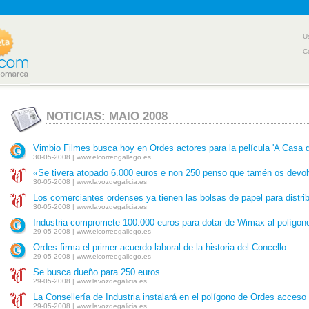
U
C
NOTICIAS: MAIO 2008
Vimbio Filmes busca hoy en Ordes actores para la película 'A Casa 
30-05-2008 | www.elcorreogallego.es
«Se tivera atopado 6.000 euros e non 250 penso que tamén os devol
30-05-2008 | www.lavozdegalicia.es
Los comerciantes ordenses ya tienen las bolsas de papel para distri
30-05-2008 | www.lavozdegalicia.es
Industria compromete 100.000 euros para dotar de Wimax al polígon
29-05-2008 | www.elcorreogallego.es
Ordes firma el primer acuerdo laboral de la historia del Concello
29-05-2008 | www.elcorreogallego.es
Se busca dueño para 250 euros
29-05-2008 | www.lavozdegalicia.es
La Consellería de Industria instalará en el polígono de Ordes acceso
29-05-2008 | www.lavozdegalicia.es