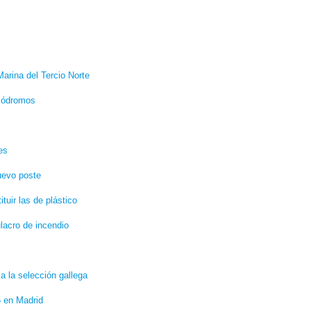
Marina del Tercio Norte
ocódromos
es
uevo poste
uir las de plástico
lacro de incendio
a la selección gallega
5 en Madrid