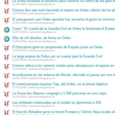
La Xunta estudiará el proyecto para construir un centro de día para 
14-05-2008 | www.lavozdegalicia.es
Correos dice que está haciendo el reparto en Ordes «dentro de los p
14-05-2008 | www.lavozdegalicia.es
El presupuesto que Ordes aprueba hoy aumenta el gasto en inversio
14-05-2008 | www.lavozdegalicia.es
Couto: "El cuartel de la Guardia Civil de Ordes lo financiará el Estad
13-05-2008 | www.elcorreogallego.es
Más de mil abuelos, de fiesta en Ordes
13-05-2008 | www.elcorreogallego.es
El Barcelona ganó el campeonato de España júnior en Ordes
13-05-2008 | www.lavozdegalicia.es
La larga espera de Ordes por un cuartel para la Guardia Civil
13-05-2008 | www.lavozdegalicia.es
Correos utiliza a los carteros rurales para «desatascar» el reparto en 
13-05-2008 | www.lavozdegalicia.es
Acondicionan el vial ordense de Mendo, afectado el jueves por una tr
13-05-2008 | www.lavozdegalicia.es
El centrocampista laxense Toja, del Ordes, es el primer objetivo
13-05-2008 | www.lavozdegalicia.es
La Festa dos Maiores congregó a 1.300 personas en una carpa
13-05-2008 | www.lavozdegalicia.es
Las entidades interesadas en el Leader se aproximan a 200
13-05-2008 | www.lavozdegalicia.es
El francés Belaubre gana su tercer Europeo y Gómez Noya acaba s