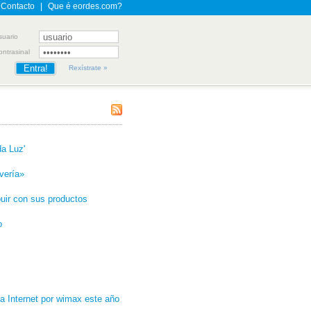
Contacto
|
Que é eordes.com?
suario
ontrasinal
Rexístrate »
da Luz'
vería»
buir con sus productos
o
 a Internet por wimax este año