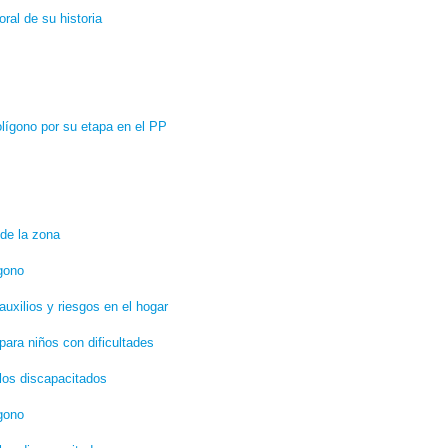
ral de su historia
olígono por su etapa en el PP
de la zona
gono
uxilios y riesgos en el hogar
para niños con dificultades
 los discapacitados
gono