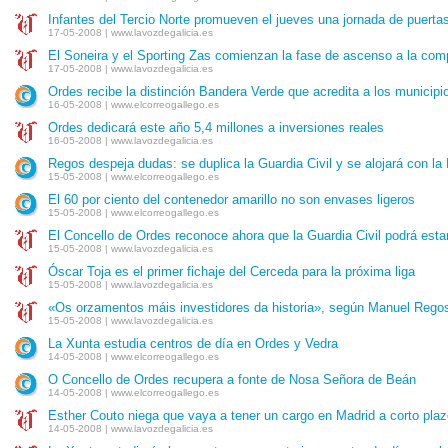
Infantes del Tercio Norte promueven el jueves una jornada de puerta
17-05-2008 | www.lavozdegalicia.es
El Soneira y el Sporting Zas comienzan la fase de ascenso a la comp
17-05-2008 | www.lavozdegalicia.es
Ordes recibe la distinción Bandera Verde que acredita a los municipi
16-05-2008 | www.elcorreogallego.es
Ordes dedicará este año 5,4 millones a inversiones reales
16-05-2008 | www.lavozdegalicia.es
Regos despeja dudas: se duplica la Guardia Civil y se alojará con la 
15-05-2008 | www.elcorreogallego.es
El 60 por ciento del contenedor amarillo no son envases ligeros
15-05-2008 | www.elcorreogallego.es
El Concello de Ordes reconoce ahora que la Guardia Civil podrá esta
15-05-2008 | www.lavozdegalicia.es
Óscar Toja es el primer fichaje del Cerceda para la próxima liga
15-05-2008 | www.lavozdegalicia.es
«Os orzamentos máis investidores da historia», según Manuel Rego
15-05-2008 | www.lavozdegalicia.es
La Xunta estudia centros de día en Ordes y Vedra
14-05-2008 | www.elcorreogallego.es
O Concello de Ordes recupera a fonte de Nosa Señora de Beán
14-05-2008 | www.elcorreogallego.es
Esther Couto niega que vaya a tener un cargo en Madrid a corto pla
14-05-2008 | www.lavozdegalicia.es