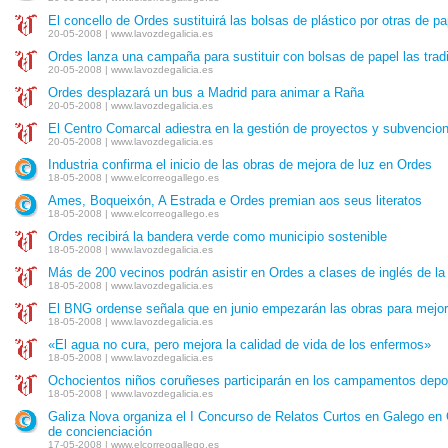
El concello de Ordes sustituirá las bolsas de plástico por otras de pa
20-05-2008 | www.lavozdegalicia.es
Ordes lanza una campaña para sustituir con bolsas de papel las tradi
20-05-2008 | www.lavozdegalicia.es
Ordes desplazará un bus a Madrid para animar a Raña
20-05-2008 | www.lavozdegalicia.es
El Centro Comarcal adiestra en la gestión de proyectos y subvencion
20-05-2008 | www.lavozdegalicia.es
Industria confirma el inicio de las obras de mejora de luz en Ordes
18-05-2008 | www.elcorreogallego.es
Ames, Boqueixón, A Estrada e Ordes premian aos seus literatos
18-05-2008 | www.elcorreogallego.es
Ordes recibirá la bandera verde como municipio sostenible
18-05-2008 | www.lavozdegalicia.es
Más de 200 vecinos podrán asistir en Ordes a clases de inglés de la
18-05-2008 | www.lavozdegalicia.es
El BNG ordense señala que en junio empezarán las obras para mejorar
18-05-2008 | www.lavozdegalicia.es
«El agua no cura, pero mejora la calidad de vida de los enfermos»
18-05-2008 | www.lavozdegalicia.es
Ochocientos niños coruñeses participarán en los campamentos depo
18-05-2008 | www.lavozdegalicia.es
Galiza Nova organiza el I Concurso de Relatos Curtos en Galego e
de concienciación
17-05-2008 | www.elcorreogallego.es