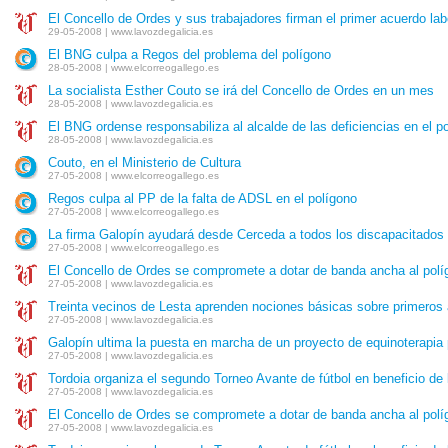
El Concello de Ordes y sus trabajadores firman el primer acuerdo labo
29-05-2008 | www.lavozdegalicia.es
El BNG culpa a Regos del problema del polígono
28-05-2008 | www.elcorreogallego.es
La socialista Esther Couto se irá del Concello de Ordes en un mes
28-05-2008 | www.lavozdegalicia.es
El BNG ordense responsabiliza al alcalde de las deficiencias en el p
28-05-2008 | www.lavozdegalicia.es
Couto, en el Ministerio de Cultura
27-05-2008 | www.elcorreogallego.es
Regos culpa al PP de la falta de ADSL en el polígono
27-05-2008 | www.elcorreogallego.es
La firma Galopín ayudará desde Cerceda a todos los discapacitados 
27-05-2008 | www.elcorreogallego.es
El Concello de Ordes se compromete a dotar de banda ancha al polí
27-05-2008 | www.lavozdegalicia.es
Treinta vecinos de Lesta aprenden nociones básicas sobre primeros a
27-05-2008 | www.lavozdegalicia.es
Galopín ultima la puesta en marcha de un proyecto de equinoterapia 
27-05-2008 | www.lavozdegalicia.es
Tordoia organiza el segundo Torneo Avante de fútbol en beneficio de
27-05-2008 | www.lavozdegalicia.es
El Concello de Ordes se compromete a dotar de banda ancha al polí
27-05-2008 | www.lavozdegalicia.es