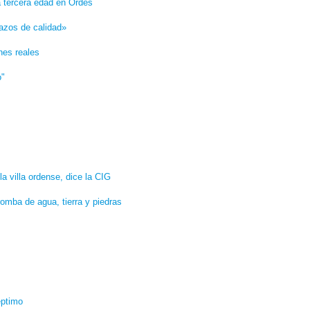
la tercera edad en Ordes
lazos de calidad»
nes reales
o"
la villa ordense, dice la CIG
omba de agua, tierra y piedras
éptimo