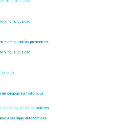
 los discapacitados
mo y no la igualdad
 en marcha moitos proxectos»
mo y no la igualdad
supuesto
 un despois na historia de
a salud sexual en las mujeres
enso a las ligas autonómicas