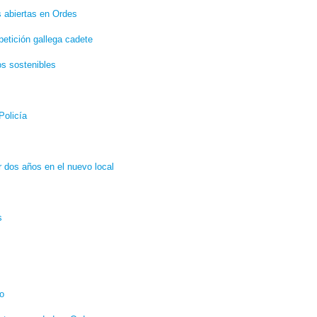
s abiertas en Ordes
etición gallega cadete
os sostenibles
Policía
r dos años en el nuevo local
s
zo