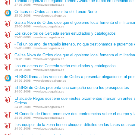
Tordoia organiza el segundo Torneo Avante de fútbol en beneficio de
27-05-2008 | www.lavozdegalicia.es
Críticas en Ordes a la muestra del Tercio Norte
25-05-2008 | www.elcorreogallego.es
Galiza Nova de Ordes dice que el gobierno local fomenta el militaris
25-05-2008 | www.lavozdegalicia.es
Los cruceiros de Cerceda serán estudiados y catalogados
25-05-2008 | www.lavozdegalicia.es
«Foi un bo ano, de traballo intenso, no que xestionamos e puxemos
25-05-2008 | www.lavozdegalicia.es
Galiza Nova de Ordes dice que el gobierno local fomenta el militaris
25-05-2008 | www.lavozdegalicia.es
Los cruceiros de Cerceda serán estudiados y catalogados
25-05-2008 | www.lavozdegalicia.es
El BNG llama a los vecinos de Ordes a presentar alegaciones al pre
24-05-2008 | www.elcorreogallego.es
El BNG de Ordes presenta una campaña contra los presupuestos
24-05-2008 | www.lavozdegalicia.es
El alcalde Regos sostiene que «estes orzamentos marcan un antes e
Ordes»
24-05-2008 | www.lavozdegalicia.es
El Concello de Ordes promueve dos conferencias sobre el cuerpo y l
24-05-2008 | www.lavozdegalicia.es
Los equipos de la zona tienen choques difíciles en las fases de asc
24-05-2008 | www.lavozdegalicia.es