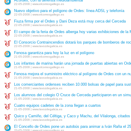
Acordes, con la defensa medioambiental
22-05-2008 | www.elcorreogallego.es
Nuevo objetivo para el polígono de Ordes: línea ADSL y telefonía
22-05-2008 | www.elcorreogallego.es
Fiuza firma por el Ordes y Dani Deza está muy cerca del Cerceda
22-05-2008 | www.lavozdegalicia.es
El campo de la feria de Ordes alberga hoy varias exhibiciones de la 
22-05-2008 | www.lavozdegalicia.es
El Consorcio Contraincendios dotará los parques de bomberos de r
22-05-2008 | www.lavozdegalicia.es
Fenosa garantiza para hoy la luz en el polígono
21-05-2008 | www.elcorreogallego.es
Los infantes de marina harán una jornada de puertas abiertas en Ord
21-05-2008 | www.elcorreogallego.es
Fenosa mejora el suministro eléctrico al polígono de Ordes con un n
21-05-2008 | www.lavozdegalicia.es
Los comerciantes ordenses reciben 10.000 bolsas de papel para sustit
21-05-2008 | www.lavozdegalicia.es
Los alumnos del colegio O Cruce de Cerceda participaron en un simu
21-05-2008 | www.lavozdegalicia.es
Cuatro equipos cadetes de la zona llegan a cuartos
21-05-2008 | www.lavozdegalicia.es
Quico y Camiño, del Céltiga, y Caco y Machu, del Vilalonga, citados 
21-05-2008 | www.lavozdegalicia.es
El Concello de Ordes pone un autobús para animar a Iván Raña el 2
20-05-2008 | www.elcorreogallego.es